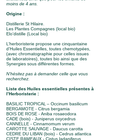
moins de 4 ans.
Origine :
Distillerie St Hilaire.
Les Plantes Compagnes (local bio)
Elo’distille (Local bio)
L’herboristerie propose une cinquantaine
d’Huiles Essentielles, toutes chemotypées,
(avec chromatographie pour celles issues
de laboratoires), toutes bio ainsi que des
Synergies sous différentes formes.
N’hésitez pas à demander celle que vous
recherchez.
Liste des Huiles essentielles présentes à
l’Herboristerie :
BASILIC TROPICAL – Occinum basilicum
BERGAMOTE - Citrus bergamia
BOIS DE ROSE - Aniba rosaeodora
CADE (bois) - Juniperus oxycedrus
CANNELLE - Cinnamomum verum
CAROTTE SAUVAGE - Daucus carotta
CEDRE DU LIBAN (bois) - Cedrus atlantica
CISTE RAMEAUX - Cistus ladaniferus