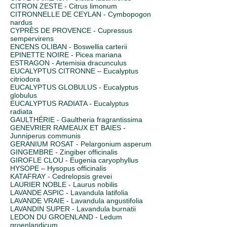
CITRON ZESTE - Citrus limonum
CITRONNELLE DE CEYLAN - Cymbopogon
nardus
CYPRÈS DE PROVENCE - Cupressus
sempervirens
ENCENS OLIBAN - Boswellia carterii
EPINETTE NOIRE - Picea mariana
ESTRAGON - Artemisia dracunculus
EUCALYPTUS CITRONNE – Eucalyptus
citriodora
EUCALYPTUS GLOBULUS - Eucalyptus
globulus
EUCALYPTUS RADIATA - Eucalyptus
radiata
GAULTHÉRIE - Gaultheria fragrantissima
GENEVRIER RAMEAUX ET BAIES -
Junniperus communis
GERANIUM ROSAT - Pelargonium asperum
GINGEMBRE - Zingiber officinalis
GIROFLE CLOU - Eugenia caryophyllus
HYSOPE – Hysopus officinalis
KATAFRAY - Cedrelopsis grevei
LAURIER NOBLE - Laurus nobilis
LAVANDE ASPIC - Lavandula latifolia
LAVANDE VRAIE - Lavandula angustifolia
LAVANDIN SUPER - Lavandula burnatii
LEDON DU GROENLAND - Ledum
groenlandicum