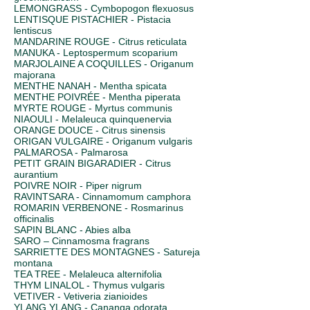
LEMONGRASS - Cymbopogon flexuosus
LENTISQUE PISTACHIER - Pistacia
lentiscus
MANDARINE ROUGE - Citrus reticulata
MANUKA - Leptospermum scoparium
MARJOLAINE A COQUILLES - Origanum
majorana
MENTHE NANAH - Mentha spicata
MENTHE POIVRÉE - Mentha piperata
MYRTE ROUGE - Myrtus communis
NIAOULI - Melaleuca quinquenervia
ORANGE DOUCE - Citrus sinensis
ORIGAN VULGAIRE - Origanum vulgaris
PALMAROSA - Palmarosa
PETIT GRAIN BIGARADIER - Citrus
aurantium
POIVRE NOIR - Piper nigrum
RAVINTSARA - Cinnamomum camphora
ROMARIN VERBENONE - Rosmarinus
officinalis
SAPIN BLANC - Abies alba
SARO – Cinnamosma fragrans
SARRIETTE DES MONTAGNES - Satureja
montana
TEA TREE - Melaleuca alternifolia
THYM LINALOL - Thymus vulgaris
VETIVER - Vetiveria zianioides
YLANG YLANG - Cananga odorata