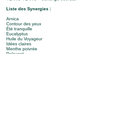
Liste des Synergies :
Arnica
Contour des yeux
Été tranquille
Eucalyptus
​Huile du Voyageur
Idées claires
Menthe poivrée
Relaxant
Respiration
Tea tree.
"Les conseils proposés en boutique
s'inscrivent dans une démarche de bien-
être et ne remplacent pas un avis médical.
En cas de traitement, de grossesse,
d'allaitement ou de problème de santé,
demandez conseil à un professionnel de
santé."
24 Juillet 2026